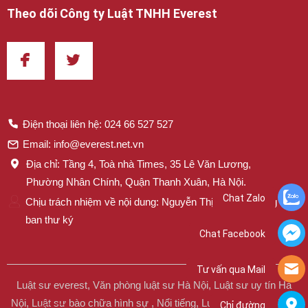
Theo dõi Công ty Luật TNHH Everest
Điện thoại liên hệ: 024 66 527 527
Email: info@everest.net.vn
Địa chỉ: Tầng 4, Toà nhà Times, 35 Lê Văn Lương,
Phường Nhân Chính, Quận Thanh Xuân, Hà Nội.
Chat Zalo
Chịu trách nhiệm về nội dung: Nguyễn Thị Mai – Trưởng
ban thư ký
Chat Facebook
Tư vấn qua Mail
Luật sư everest, Văn phòng luật sư Hà Nội, Luật sư uy tín Hà
Nội, Luật sư bào chữa hình sự , Nổi tiếng, Luật sư everest, Luật
Chỉ đường