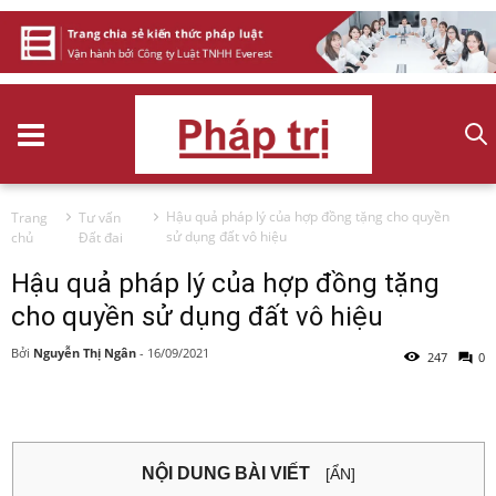
Hậu quả pháp lý của hợp đồng tặng cho quyền
Trang
Tư vấn
sử dụng đất vô hiệu
chủ
Đất đai
Hậu quả pháp lý của hợp đồng tặng
cho quyền sử dụng đất vô hiệu
Bởi
Nguyễn Thị Ngân
-
16/09/2021
247
0
NỘI DUNG BÀI VIẾT
[ẨN]