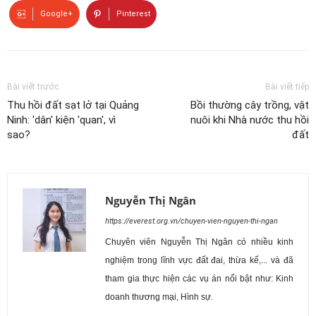
Google+
Pinterest
Bài viết trước
Bài viết tiếp
Thu hồi đất sạt lở tại Quảng
Bồi thường cây trồng, vật
Ninh: 'dân' kiện 'quan', vì
nuôi khi Nhà nước thu hồi
sao?
đất
Nguyễn Thị Ngân
https://everest.org.vn/chuyen-vien-nguyen-thi-ngan
Chuyên viên Nguyễn Thị Ngân có nhiều kinh
nghiệm trong lĩnh vực đất đai, thừa kế,... và đã
tham gia thực hiện các vụ án nổi bật như: Kinh
doanh thương mại, Hình sự.