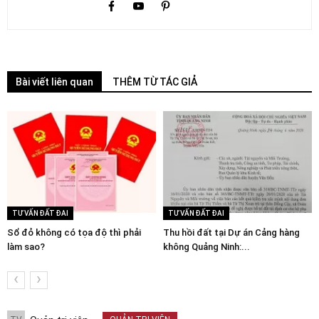
Bài viết liên quan
THÊM TỪ TÁC GIẢ
TƯ VẤN ĐẤT ĐAI
TƯ VẤN ĐẤT ĐAI
Sổ đỏ không có tọa độ thì phải
Thu hồi đất tại Dự án Cảng hàng
làm sao?
không Quảng Ninh:...
‹
›