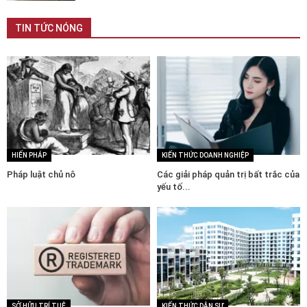
TIN TỨC NÓNG
HIẾN PHÁP
KIẾN THỨC DOANH NGHIỆP
Pháp luật chủ nô
Các giải pháp quản trị bất trắc của
yếu tố...
SỞ HỮU TRÍ TUỆ
KIẾN THỨC DÂN SỰ