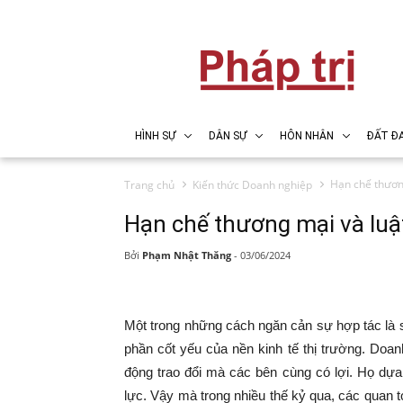
HÌNH SỰ
DÂN SỰ
HÔN NHÂN
ĐẤT ĐA
Hạn chế thươn
Trang chủ
Kiến thức Doanh nghiệp
Hạn chế thương mại và luậ
Bởi
Phạm Nhật Thăng
-
03/06/2024
Một trong những cách ngăn cản sự hợp tác là s
phần cốt yếu của nền kinh tế thị trường. Doa
động trao đổi mà các bên cùng có lợi. Họ dự
lực. Vậy mà trong nhiều thế kỷ qua, các quan 