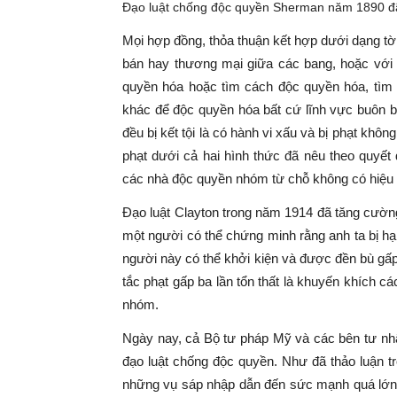
Đạo luật chống độc quyền Sherman năm 1890 đã 
Mọi hợp đồng, thỏa thuận kết hợp dưới dạng t
bán hay thương mại giữa các bang, hoặc với n
quyền hóa hoặc tìm cách độc quyền hóa, tì
khác để độc quyền hóa bất cứ lĩnh vực buôn 
đều bị kết tội là có hành vi xấu và bị phạt khô
phạt dưới cả hai hình thức đã nêu theo quyết
các nhà độc quyền nhóm từ chỗ không có hiệu 
Đạo luật Clayton trong năm 1914 đã tăng cường
một người có thể chứng minh rằng anh ta bị hạ
người này có thể khởi kiện và được đền bù gấp
tắc phạt gấp ba lần tổn thất là khuyến khích 
nhóm.
Ngày nay, cả Bộ tư pháp Mỹ và các bên tư nhâ
đạo luật chống độc quyền. Như đã thảo luận 
những vụ sáp nhập dẫn đến sức mạnh quá lớn 