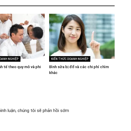
OANH NGHIỆP
KIẾN THỨC DOANH NGHIỆP
KIẾN 
nh tế theo quy mô và phi
Bình sữa bị đổ và các chi phí chìm
Tối đa
khác
của do
bình luận, chúng tôi sẽ phản hồi sớm