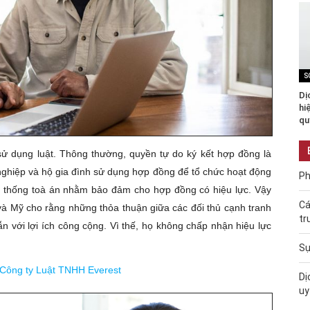
S
Dị
hi
qu
ử dụng luật. Thông thường, quyền tự do ký kết hợp đồng là
 nghiệp và hộ gia đình sử dụng hợp đồng để tổ chức hoạt động
Ph
ệ thống toà án nhằm bảo đảm cho hợp đồng có hiệu lực. Vậy
Cá
và Mỹ cho rằng những thỏa thuận giữa các đối thủ cạnh tranh
tr
n với lợi ích công cộng. Vì thế, họ không chấp nhận hiệu lực
Sự
ại Công ty Luật TNHH Everest
Dị
uy