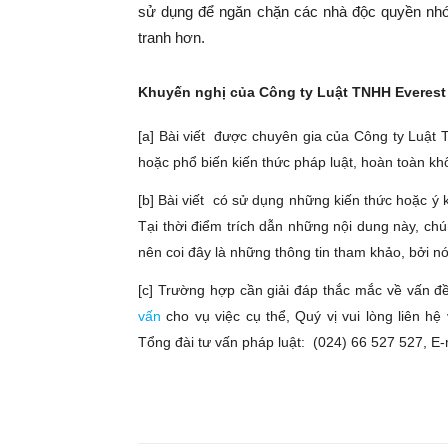
sử dụng để ngăn chặn các nhà độc quyền nhó
tranh hơn.
Khuyến nghị của Công ty Luật TNHH Everest
[a] Bài viết được chuyên gia của Công ty Luật
hoặc phổ biến kiến thức pháp luật, hoàn toàn 
[b] Bài viết có sử dụng những kiến thức hoặc ý 
Tại thời điểm trích dẫn những nội dung này, chún
nên coi đây là những thông tin tham khảo, bởi nó
[c] Trường hợp cần giải đáp thắc mắc về vấn đ
vấn
cho vụ việc cụ thể, Quý vị vui lòng liên h
Tổng đài tư vấn pháp luật: (024) 66 527 527, E-