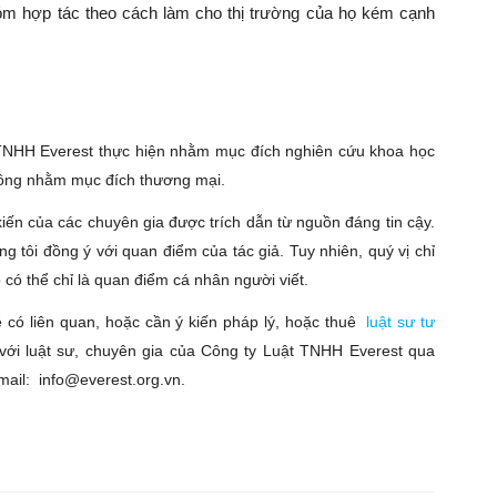
m hợp tác theo cách làm cho thị trường của họ kém cạnh
 TNHH Everest thực hiện nhằm mục đích nghiên cứu khoa học
không nhằm mục đích thương mại.
kiến của các chuyên gia được trích dẫn từ nguồn đáng tin cậy.
g tôi đồng ý với quan điểm của tác giả. Tuy nhiên, quý vị chỉ
 có thể chỉ là quan điểm cá nhân người viết.
ề có liên quan, hoặc cần ý kiến pháp lý, hoặc thuê
luật sư tư
ệ với luật sư, chuyên gia của Công ty Luật TNHH Everest qua
mail: info@everest.org.vn.