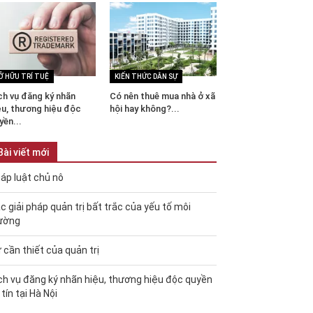
Ở HỮU TRÍ TUỆ
KIẾN THỨC DÂN SỰ
ch vụ đăng ký nhãn
Có nên thuê mua nhà ở xã
ệu, thương hiệu độc
hội hay không?...
yền...
Bài viết mới
áp luật chủ nô
c giải pháp quản trị bất trắc của yếu tố môi
ường
 cần thiết của quản trị
ch vụ đăng ký nhãn hiệu, thương hiệu độc quyền
 tín tại Hà Nội