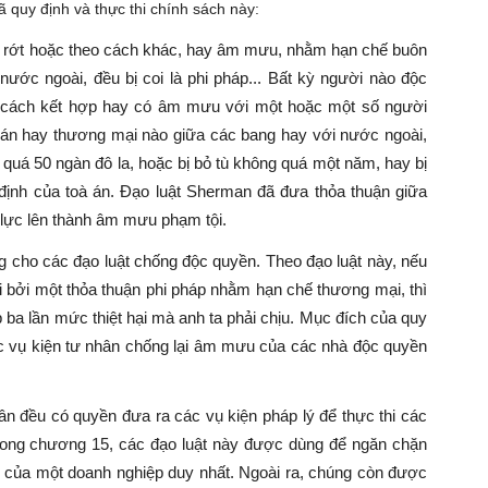
quy định và thực thi chính sách này:
ờ rớt hoặc theo cách khác, hay âm mưu, nhằm hạn chế buôn
ước ngoài, đều bị coi là phi pháp... Bất kỳ người nào độc
m cách kết hợp hay có âm mưu với một hoặc một số người
bán hay thương mại nào giữa các bang hay với nước ngoài,
ng quá 50 ngàn đô la, hoặc bị bỏ tù không quá một năm, hay bị
 định của toà án. Đạo luật Sherman đã đưa thỏa thuận giữa
lực lên thành âm mưu phạm tội.
 cho các đạo luật chống độc quyền. Theo đạo luật này, nếu
i bởi một thỏa thuận phi pháp nhằm hạn chế thương mại, thì
 ba lần mức thiệt hại mà anh ta phải chịu. Mục đích của quy
các vụ kiện tư nhân chống lại âm mưu của các nhà độc quyền
n đều có quyền đưa ra các vụ kiện pháp lý để thực thi các
trong chương 15, các đạo luật này được dùng để ngăn chặn
của một doanh nghiệp duy nhất. Ngoài ra, chúng còn được