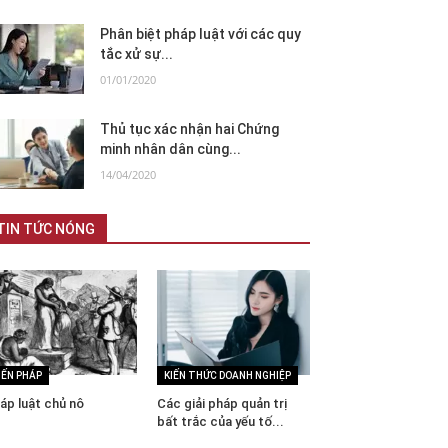
Phân biệt pháp luật với các quy
tắc xử sự...
01/01/2020
Thủ tục xác nhận hai Chứng
minh nhân dân cùng...
14/04/2020
TIN TỨC NÓNG
IẾN PHÁP
KIẾN THỨC DOANH NGHIỆP
áp luật chủ nô
Các giải pháp quản trị
bất trắc của yếu tố...