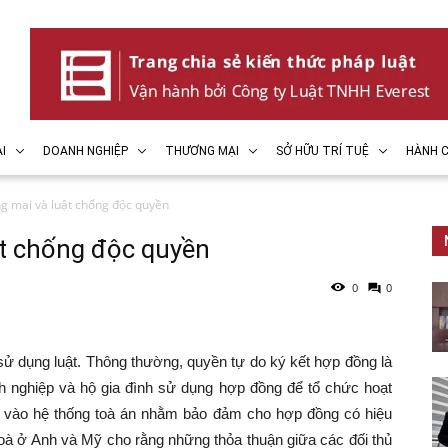
I
DOANH NGHIỆP
THƯƠNG MẠI
SỞ HỮU TRÍ TUỆ
HÀNH C
g mại và luật chống độc quyền
t chống độc quyền
0
0
ử dụng luật. Thông thường, quyền tự do ký kết hợp đồng là
nh nghiệp và hộ gia đình sử dụng hợp đồng để tổ chức hoạt
a vào hệ thống toà án nhằm bảo đảm cho hợp đồng có hiệu
toà ở Anh và Mỹ cho rằng những thỏa thuận giữa các đối thủ