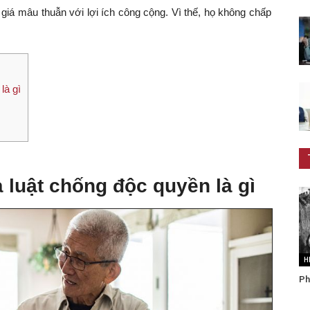
 giá mâu thuẫn với lợi ích công cộng. Vì thế, họ không chấp
là gì
 luật chống độc quyền là gì
H
Ph