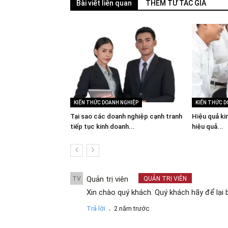
Bài viết liên quan
THÊM TỪ TÁC GIẢ
NGHIỆP
KIẾN THỨC DOANH NGHIỆP
KIẾN THỨC D
mại và luật chống
Tại sao các doanh nghiệp cạnh tranh
Hiệu quả ki
tiếp tục kinh doanh...
hiệu quả...
‹
›
Quản trị viên
TV
QUẢN TRỊ VIÊN
Xin chào quý khách. Quý khách hãy để lại 
.
Trả lời
2 năm trước