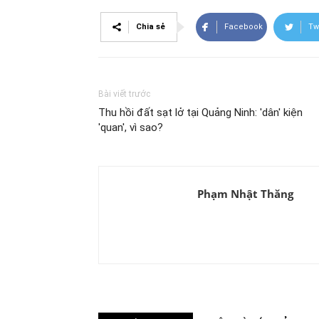
Chia sẻ
Facebook
Twi
Bài viết trước
Thu hồi đất sạt lở tại Quảng Ninh: 'dân' kiện
'quan', vì sao?
Phạm Nhật Thăng