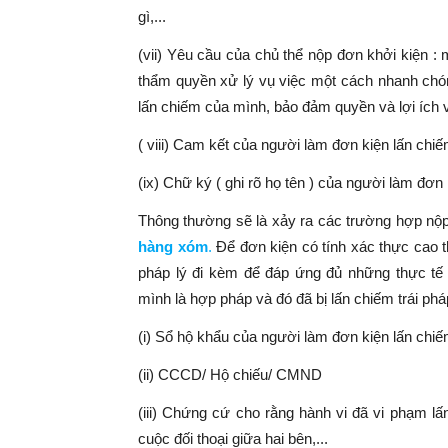
gì,...
(vii) Yêu cầu của chủ thể nộp đơn khởi kiện :
thẩm quyền xử lý vụ việc một cách nhanh chóng
lấn chiếm của mình, bảo đảm quyền và lợi ích về
( viii) Cam kết của người làm đơn kiện lấn chiế
(ix) Chữ ký ( ghi rõ họ tên ) của người làm đơn 
Thông thường sẽ là xảy ra các trường hợp nộp
hàng xóm
.
Để đơn kiện có tính xác thực cao t
pháp lý đi kèm để đáp ứng đủ những thực t
mình là hợp pháp và đó đã bị lấn chiếm trái pháp
(i) Sổ hộ khẩu của người làm đơn kiện lấn chiế
(ii) CCCD/ Hộ chiếu/ CMND
(iii) Chứng cứ cho rằng hành vi đã vi phạm lấ
cuộc đối thoại giữa hai bên,...