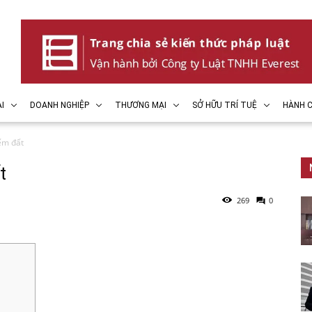
I
DOANH NGHIỆP
THƯƠNG MẠI
SỞ HỮU TRÍ TUỆ
HÀNH C
ếm đất
t
269
0