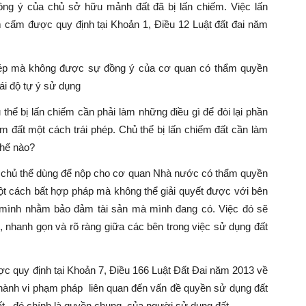
g ý của chủ sở hữu mảnh đất đã bị lấn chiếm. Việc lấn
iêm cấm được quy định tại Khoản 1, Điều 12 Luật đất đai năm
 phép mà không được sự đồng ý của cơ quan có thẩm quyền
ái độ tự ý sử dụng
 thể bị lấn chiếm cần phải làm những điều gì để đòi lại phần
m đất một cách trái phép. Chủ thể bị lấn chiếm đất cần làm
thế nào?
ợc chủ thể dùng để nộp cho cơ quan Nhà nước có thẩm quyền
ột cách bất hợp pháp mà không thể giải quyết được với bên
a mình nhằm bảo đảm tài sản mà mình đang có. Việc đó sẽ
 nhanh gọn và rõ ràng giữa các bên trong việc sử dụng đất
ợc quy định tại Khoản 7, Điều 166 Luật Đất Đai năm 2013 về
c hành vi phạm pháp liên quan đến vấn đề quyền sử dụng đất
ất , đó chính là quyền chung của người sử dụng đất.