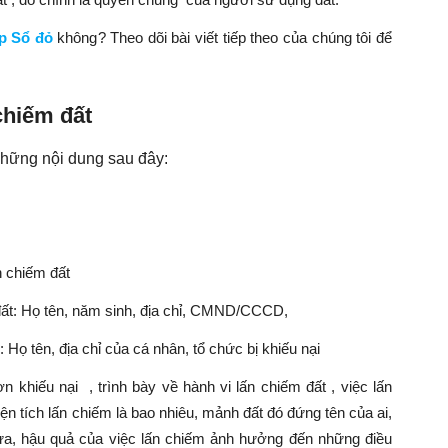
p Sổ đỏ
không
? Theo dõi bài viết tiếp theo của chúng tôi để
chiếm đất
những nội dung sau đây:
ấn chiếm đất
 đất: Họ tên, năm sinh, địa chỉ, CMND/CCCD,
: Họ tên, địa chỉ của cá nhân, tổ chức bị khiếu nại
n khiếu nại , trình bày về hành vi lấn chiếm đất , việc lấn
ện tích lấn chiếm là bao nhiêu, mảnh đất đó đứng tên của ai,
hưa, hậu quả của việc lấn chiếm ảnh hưởng đến những điều