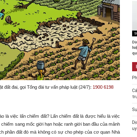
S
Dị
hi
qu
Ph
 đất đai, gọi Tổng đài tư vấn pháp luật (24/7):
1900 6198
Cá
tr
Sự
ào là việc lấn chiếm đất? Lấn chiếm đất là được hiểu là việc
Dị
n chiếm sang mốc giới hạn hoặc ranh giới ban đầu của mảnh
uy
ích phần đất đó mà không có sự cho phép của cơ quan Nhà