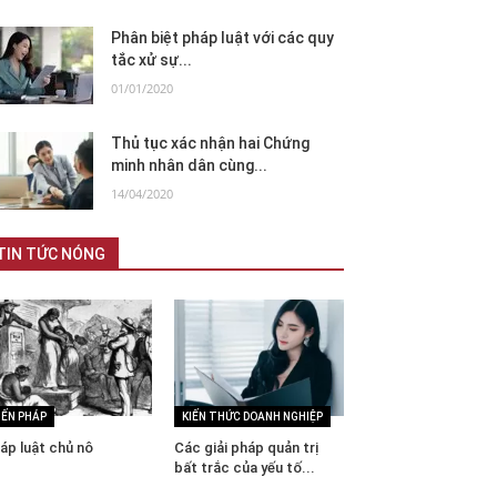
Phân biệt pháp luật với các quy
tắc xử sự...
01/01/2020
Thủ tục xác nhận hai Chứng
minh nhân dân cùng...
14/04/2020
TIN TỨC NÓNG
IẾN PHÁP
KIẾN THỨC DOANH NGHIỆP
áp luật chủ nô
Các giải pháp quản trị
bất trắc của yếu tố...