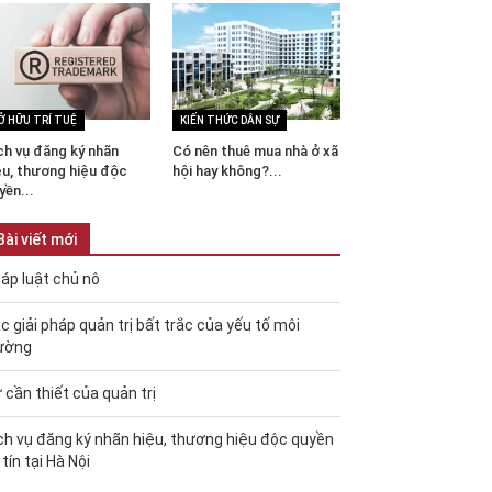
Ở HỮU TRÍ TUỆ
KIẾN THỨC DÂN SỰ
ch vụ đăng ký nhãn
Có nên thuê mua nhà ở xã
ệu, thương hiệu độc
hội hay không?...
yền...
Bài viết mới
áp luật chủ nô
c giải pháp quản trị bất trắc của yếu tố môi
ường
 cần thiết của quản trị
ch vụ đăng ký nhãn hiệu, thương hiệu độc quyền
 tín tại Hà Nội