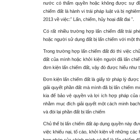
nước có thẩm quyền hoặc không được sự đồn
chiếm đất là hành vi trái pháp luật và bị ngh
2013 về việc:" Lấn, chiếm, hủy hoại đất đai ".
Có rất nhiều trường hợp lấn chiếm đất trái
hoặc người sử dụng đất bị lấn chiếm với một th
Trong trường hợp lấn chiếm đất đó thì việc chủ
đất của mình hoặc khởi kiện người đã lấn chiế
đơn kiện lấn chiếm đất, vậy đó được hiểu như 
Đơn kiện lấn chiếm đất là giấy tờ pháp lý đư
giải quyết phần đất mà mình đã bị lấn chiếm m
kia để bảo vệ quyền và lợi ích hợp pháp củ
nhằm mục đích giải quyết một cách minh bạch,
và đòi lại phần đất bị lấn chiếm
Chủ thể bị lấn chiếm đất áp dụng quyền này đư
việc khiếu nại, tố cáo, khởi kiện về những cá
hợp pháp của chính mình có thể là lấn chiếm đ