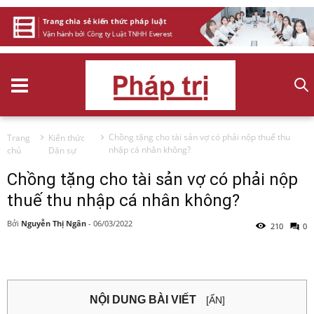
Chồng tặng cho tài sản vợ có phải nộp thuế thu
Trang
Kiến thức
nhập cá nhân không?
chủ
Dân sự
Chồng tặng cho tài sản vợ có phải nộp
thuế thu nhập cá nhân không?
Bởi
Nguyễn Thị Ngân
-
06/03/2022
210
0
NỘI DUNG BÀI VIẾT
[ẨN]