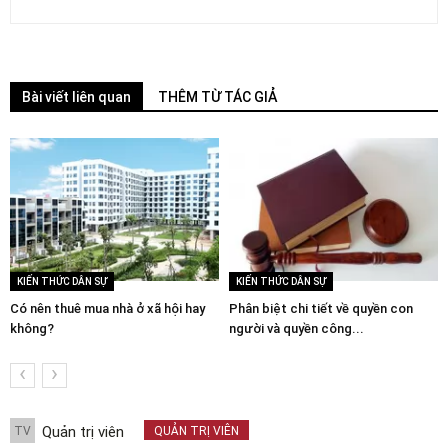
Bài viết liên quan
THÊM TỪ TÁC GIẢ
KIẾN THỨC DÂN SỰ
KIẾN THỨC DÂN SỰ
Có nên thuê mua nhà ở xã hội hay
Phân biệt chi tiết về quyền con
không?
người và quyền công...
‹
›
Quản trị viên
TV
QUẢN TRỊ VIÊN