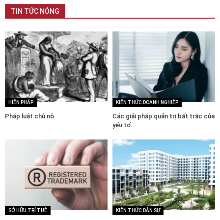
TIN TỨC NÓNG
HIẾN PHÁP
KIẾN THỨC DOANH NGHIỆP
Pháp luật chủ nô
Các giải pháp quản trị bất trắc của
yếu tố...
SỞ HỮU TRÍ TUỆ
KIẾN THỨC DÂN SỰ