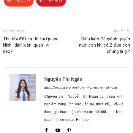
Google+
Pinterest
Bài viết trước
Bài viết tiếp
Thu hồi đất sạt lở tại Quảng
Điều kiện để giành quyền
Ninh: 'dân' kiện 'quan', vì
nuôi con khi có 2 đứa con
sao?
chung là gì?
Nguyễn Thị Ngân
https://everest.org.vn/chuyen-vien-nguyen-thi-ngan
Chuyên viên Nguyễn Thị Ngân có nhiều kinh
nghiệm trong lĩnh vực đất đai, thừa kế,... và đã
tham gia thực hiện các vụ án nổi bật như: Kinh
doanh thương mại, Hình sự.