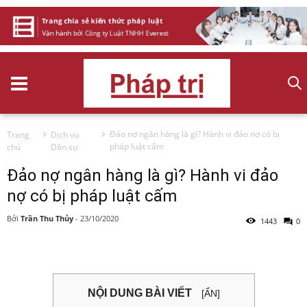
Đảo nợ ngân hàng là gì? Hành vi đảo nợ có bị
Trang
Dịch vụ
pháp luật cấm
chủ
Dân sự
Đảo nợ ngân hàng là gì? Hành vi đảo
nợ có bị pháp luật cấm
Bởi
Trần Thu Thủy
-
23/10/2020
1443
0
NỘI DUNG BÀI VIẾT
[ẨN]