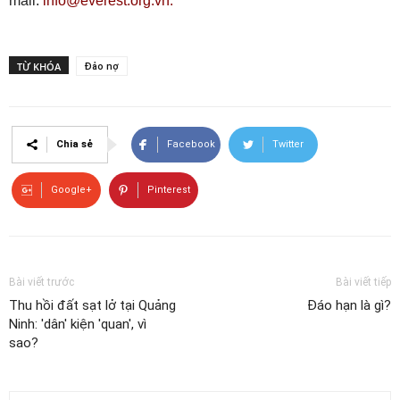
mail:
info@everest.org.vn.
TỪ KHÓA
Đảo nợ
Chia sẻ
Facebook
Twitter
Google+
Pinterest
Bài viết trước
Bài viết tiếp
Thu hồi đất sạt lở tại Quảng
Đáo hạn là gì?
Ninh: 'dân' kiện 'quan', vì
sao?