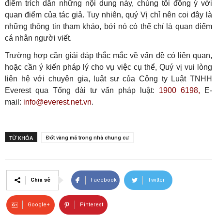
điểm trích dẫn những nội dung này, chúng tôi đồng ý với
quan điểm của tác giả. Tuy nhiên, quý Vị chỉ nên coi đây là
những thông tin tham khảo, bởi nó có thể chỉ là quan điểm
cá nhân người viết.
Trường hợp cần giải đáp thắc mắc về vấn đề có liên quan,
hoặc cần ý kiến pháp lý cho vụ việc cụ thể, Quý vị vui lòng
liên hệ với chuyên gia, luật sư của Công ty Luật TNHH
Everest qua Tổng đài tư vấn pháp luật:
1900 6198,
E-
mail:
info@everest.net.vn
.
TỪ KHÓA
Đốt vàng mã trong nhà chung cư
Chia sẻ
Facebook
Twitter
Google+
Pinterest