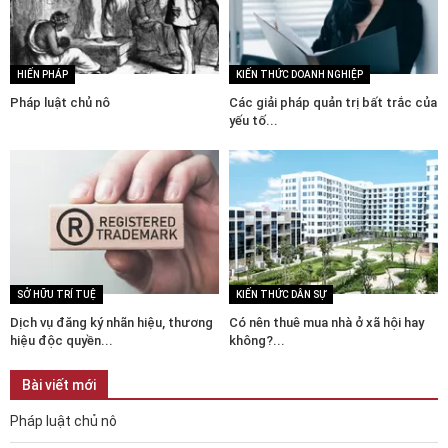
HIẾN PHÁP
KIẾN THỨC DOANH NGHIỆP
Pháp luật chủ nô
Các giải pháp quản trị bất trắc của
yếu tố...
SỞ HỮU TRÍ TUỆ
KIẾN THỨC DÂN SỰ
Dịch vụ đăng ký nhãn hiệu, thương
Có nên thuê mua nhà ở xã hội hay
hiệu độc quyền...
không?...
Bài viết mới
Pháp luật chủ nô