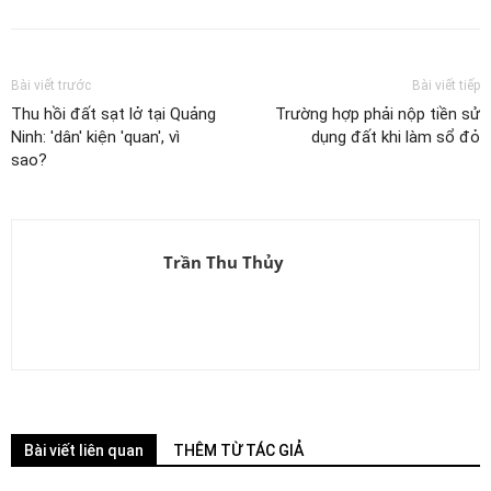
Bài viết trước
Bài viết tiếp
Thu hồi đất sạt lở tại Quảng
Trường hợp phải nộp tiền sử
Ninh: 'dân' kiện 'quan', vì
dụng đất khi làm sổ đỏ
sao?
Trần Thu Thủy
Bài viết liên quan
THÊM TỪ TÁC GIẢ