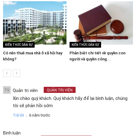
KIẾN THỨC DÂN SỰ
KIẾN THỨC DÂN SỰ
Có nên thuê mua nhà ở xã hội hay
Phân biệt chi tiết về quyền con
không?
người và quyền công...
‹
›
Quản trị viên
TV
QUẢN TRỊ VIÊN
Xin chào quý khách. Quý khách hãy để lại bình luận, chúng
tôi sẽ phản hồi sớm
.
Trả lời
6 năm trước
Bình luận