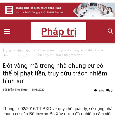
Đốt vàng mã trong nhà chung cư có thể bị phạt
Trang
Kiến thức
tiền, truy cứu trách nhiệm hình sự
chủ
Dân sự
Đốt vàng mã trong nhà chung cư có
thể bị phạt tiền, truy cứu trách nhiệm
hình sự
Bởi
Trần Thu Thủy
-
15/08/2020
674
0
Thông tư 02/2016/TT-BXD về quy chế quản lý, sử dụng nhà
chung cư của Bộ trưởng Bộ Xây dựng đã nghiêm cấm việc