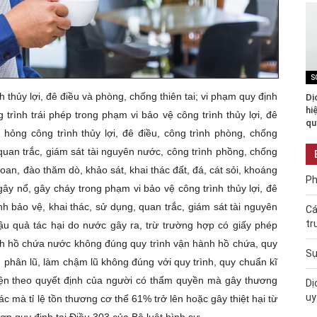
S
 thủy lợi, đê điều và phòng, chống thiên tai; vi phạm quy định
Dị
hi
 trình trái phép trong phạm vi bảo vệ công trình thủy lợi, đê
qu
ư hỏng công trình thủy lợi, đê điều, công trình phòng, chống
, quan trắc, giám sát tài nguyên nước, công trình phồng, chống
an, đào thăm dò, khảo sát, khai thác đất, đá, cát sỏi, khoáng
Ph
gây nổ, gây cháy trong phạm vi bảo vệ công trình thủy lợi, đê
ình bảo vệ, khai thác, sử dụng, quan trắc, giám sát tài nguyên
Cá
tr
u quả tác hại do nước gây ra, trừ trường hợp có giấy phép
nh hồ chứa nước không đúng quy trình vận hành hồ chứa, quy
Sự
h phân lũ, làm chậm lũ không đúng với quy trình, quy chuẩn kĩ
hiện theo quyết định của người có thẩm quyền mà gây thương
Dị
uy
c mà tỉ lệ tồn thương cơ thể 61% trở lên hoặc gây thiệt hại từ