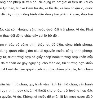
rọng cho phép đi trên đê; sử dụng xe cơ giới đi trên đê khi có
 lụt, bão, trừ xe kiểm tra đê, xe hộ đê, xe làm nhiệm vụ quốc
 để xây dựng công trình dân dụng trái phép; khoan, đào trái
đá, cát sỏi, khoáng sản, nước dưới đất trái phép. Ví dụ: Khai
àm thay đổi dòng chảy gây sạt lở bờ đê ...
m vi bảo vệ công trình thủy lợi, đê điều, công trình phòng,
ử dụng, quan trắc, giám sát tài nguyên nước, công trình phòng,
y ra, trừ trường hợp có giấy phép hoặc trường hợp khẩn cấp
ác đá ở chân đê gây nguy hại cho thân đê, trừ trường hợp khẩn
u 34 Luật đê điều quyết định nổ, phá nhằm phân lũ, làm chậm
vận hành hồ chửa, quy trình vận hành liên hồ chứa; vận hành
 quy trình, quy chuẩn kĩ thuật cho phép, trừ trường họp đặc
ẩm quyền. Ví dụ: Không xả nước để phân lũ khi mực nước đã ở