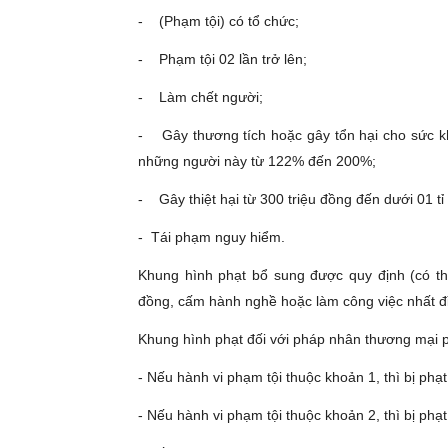
- (Phạm tội) có tổ chức;
- Phạm tội 02 lần trở lên;
- Làm chết người;
- Gây thương tích hoặc gây tổn hại cho sức kh
những người này từ 122% đến 200%;
- Gây thiệt hại từ 300 triệu đồng đến dưới 01 tỉ
- Tái phạm nguy hiểm.
Khung hình phạt bổ sung được quy định (có thể
đồng, cấm hành nghề hoặc làm công việc nhất đ
Khung hình phạt đối với pháp nhân thương mại p
- Nếu hành vi phạm tội thuộc khoản 1, thì bị phạt
- Nếu hành vi phạm tội thuộc khoản 2, thì bị phạt