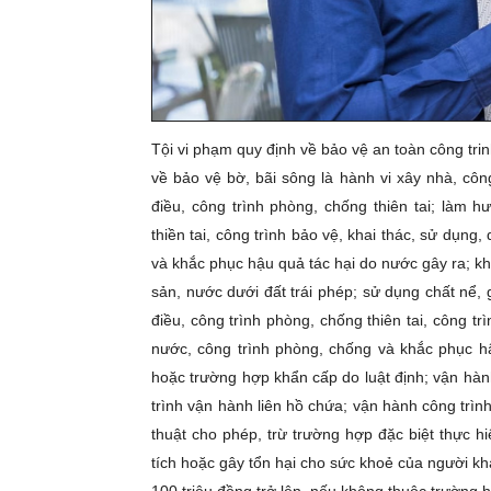
Tội vi phạm quy định về bảo vệ an toàn công trinh
về bảo vệ bờ, bãi sông là hành vi xây nhà, công
điều, công trình phòng, chống thiên tai; làm h
thiền tai, công trình bảo vệ, khai thác, sử dụng
và khắc phục hậu quả tác hại do nước gây ra; kho
sản, nước dưới đất trái phép; sử dụng chất nể, 
điều, công trình phòng, chống thiên tai, công tr
nước, công trình phòng, chống và khắc phục hậ
hoặc trường hợp khẩn cấp do luật định; vận hà
trình vận hành liên hồ chứa; vận hành công trìn
thuật cho phép, trừ trường hợp đặc biệt thực 
tích hoặc gây tổn hại cho sức khoẻ của người khá