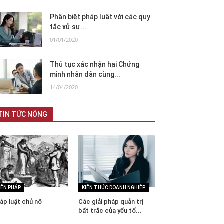
Phân biệt pháp luật với các quy
tắc xử sự...
01/01/2020
Thủ tục xác nhận hai Chứng
minh nhân dân cùng...
14/04/2020
TIN TỨC NÓNG
IẾN PHÁP
KIẾN THỨC DOANH NGHIỆP
áp luật chủ nô
Các giải pháp quản trị
bất trắc của yếu tố...