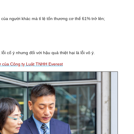
 của người khác mà tỉ lệ tổn thương cơ thể 61% trở lên;
lỗi cố ý nhưng đối với hậu quả thiệt hại là lỗi vô ý.
sự của Công ty Luật TNHH Everest