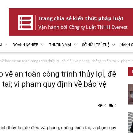
I
DOANH NGHIỆP
THƯƠNG MẠI
SỞ HỮU TRÍ TUỆ
HÀNH C
về bảo vệ an toàn công trình thủy lợi, đê điều và phòng, chống thiên tai; vi phạm 
 vệ an toàn công trình thủy lợi, đê
 tai; vi phạm quy định về bảo vệ
0
0
ình thủy lợi, đê điều và phòng, chống thiên tai; vi phạm quy