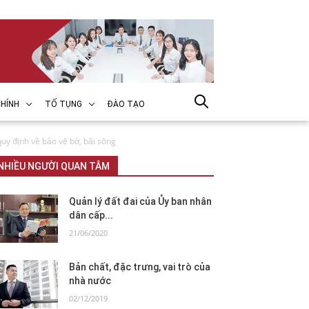
HÍNH
TỐ TỤNG
ĐÀO TẠO
quy định về bảo vệ bờ, bãi sông
NHIỀU NGƯỜI QUAN TÂM
Quản lý đất đai của Ủy ban nhân
dân cấp...
21/06/2020
Bản chất, đặc trưng, vai trò của
nhà nước
02/12/2019