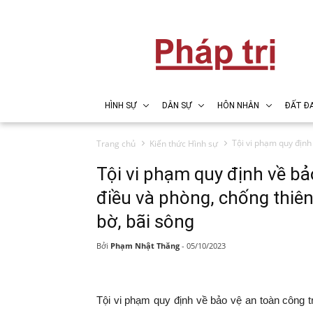
HÌNH SỰ
DÂN SỰ
HÔN NHÂN
ĐẤT ĐA
Tội vi phạm quy định 
Trang chủ
Kiến thức Hình sự
Tội vi phạm quy định về bảo
điều và phòng, chống thiên
bờ, bãi sông
Bởi
Phạm Nhật Thăng
-
05/10/2023
Tội vi phạm quy định về bảo vệ an toàn công tr