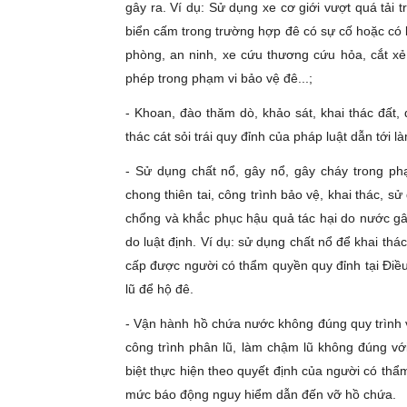
gây ra. Ví dụ: Sử dụng xe cơ giới vượt quá tải t
biển cấm trong trường hợp đê có sự cố hoặc có lũ
phòng, an ninh, xe cứu thương cứu hỏa, cắt xẻ
phép trong phạm vi bảo vệ đê...;
- Khoan, đào thăm dò, khảo sát, khai thác đất, 
thác cát sỏi trái quy đỉnh của pháp luật dẫn tới l
- Sử dụng chất nổ, gây nổ, gây cháy trong phạ
chong thiên tai, công trình bảo vệ, khai thác, s
chổng và khắc phục hậu quả tác hại do nước gâ
do luật định. Ví dụ: sử dụng chất nổ để khai th
cấp được người có thẩm quyền quy đỉnh tại Điề
lũ để hộ đê.
- Vận hành hồ chứa nước không đúng quy trình 
công trình phân lũ, làm chậm lũ không đúng với
biệt thực hiện theo quyết định của người có th
mức báo động nguy hiểm dẫn đến vỡ hồ chứa.