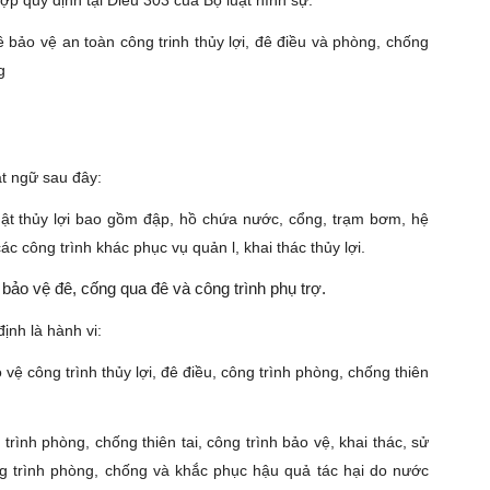
ợp quy định tại Điều 303 của Bộ luật hình sự.
ề bảo vệ an toàn công trinh thủy lợi, đê điều và phòng, chống
g
ật ngữ sau đây:
thuật thủy lợi bao gồm đập, hồ chứa nước, cổng, trạm bơm, hệ
c công trình khác phục vụ quản l, khai thác thủy lợi.
 bảo vệ đê, cống qua đê và công trình phụ trợ.
ịnh là hành vi:
 vệ công trình thủy lợi, đê điều, công trình phòng, chống thiên
trình phòng, chống thiên tai, công trình bảo vệ, khai thác, sử
ng trình phòng, chống và khắc phục hậu quả tác hại do nước