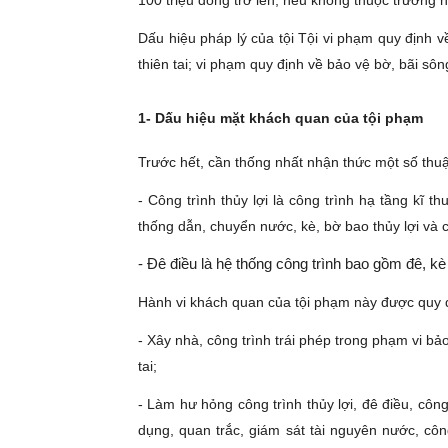
100 triệu đồng trở lên, nếu không thuộc trường h
Dấu hiệu pháp lý của tội Tội vi phạm quy định v
thiên tai; vi phạm quy định về bảo vệ bờ, bãi sôn
1- Dấu hiệu mặt khách quan của tội phạm
Trước hết, cần thống nhất nhận thức một số thu
- Công trình thủy lợi là công trình hạ tầng kĩ 
thống dẫn, chuyển nước, kè, bờ bao thủy lợi và cá
- Đê điều là hệ thống công trình bao gồm đê, kè
Hành vi khách quan của tội phạm này được quy đ
- Xây nhà, công trình trái phép trong phạm vi bảo
tai;
- Làm hư hỏng công trình thủy lợi, đê điều, công 
dụng, quan trắc, giám sát tài nguyên nước, cô