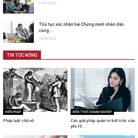
01/01/2020
Thủ tục xác nhận hai Chứng minh nhân dân
cùng...
14/04/2020
TIN TỨC NÓNG
HIẾN PHÁP
KIẾN THỨC DOANH NGHIỆP
Pháp luật chủ nô
Các giải pháp quản trị bất trắc của
yếu tố...