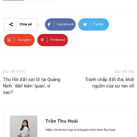
Chia sẻ
Facebook
Twitter
Google+
Pinterest
Bài viết trước
Bài viết tiếp
Thu hồi đất sạt lở tại Quảng
Tranh chấp đất đai, khởi
Ninh: 'dân' kiện 'quan', vì
nguồn của sự tan vỡ
sao?
Trần Thu Hoài
https://everest.org.vn/chuyen-vien-tran-thu-hoai