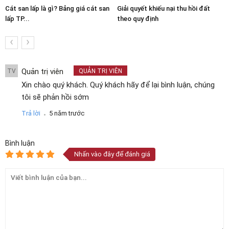
Cát san lấp là gì? Bảng giá cát san
Giải quyết khiếu nại thu hồi đất
lấp TP...
theo quy định
‹
›
Quản trị viên
TV
QUẢN TRỊ VIÊN
Xin chào quý khách. Quý khách hãy để lại bình luận, chúng
tôi sẽ phản hồi sớm
.
Trả lời
5 năm trước
Bình luận
Nhấn vào đây để đánh giá