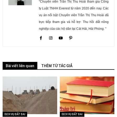
"Chuyên viên Trần Thị Thu Hoài tham gia Công
ty Luật TNHH Everest từ năm 2020 đến nay. Các
vụ án nổi bật Chuyên viên Trần Thị Thu Hoài đã
trực tiếp tham gia và hỗ trợ: Thu hồi đất nông
nghiệp của các hộ dân tại Cát Hải, Hải Phòng. "
Bài viết liên quan
THÊM TỪ TÁC GIẢ
DỊCH VỤ ĐẤT ĐAI
DỊCH VỤ ĐẤT ĐAI