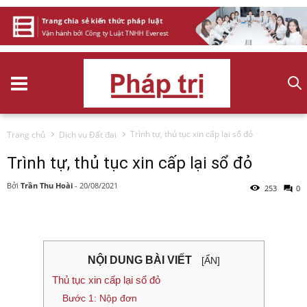
Trình tự, thủ tục xin cấp lại sổ đỏ
Trang chủ
Dịch vụ Đất đai
Trình tự, thủ tục xin cấp lại sổ đỏ
Bởi
Trần Thu Hoài
-
20/08/2021
253
0
NỘI DUNG BÀI VIẾT
[ẨN]
Thủ tục xin cấp lại sổ đỏ
Bước 1: Nộp đơn