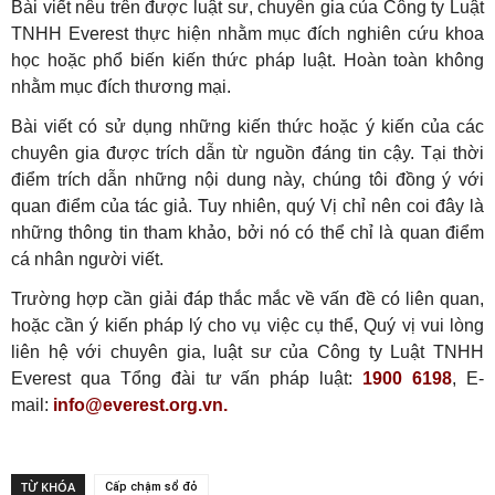
Bài viết nêu trên được luật sư, chuyên gia của Công ty Luật
TNHH Everest thực hiện nhằm mục đích nghiên cứu khoa
học hoặc phổ biến kiến thức pháp luật. Hoàn toàn không
nhằm mục đích thương mại.
Bài viết có sử dụng những kiến thức hoặc ý kiến của các
chuyên gia được trích dẫn từ nguồn đáng tin cậy. Tại thời
điểm trích dẫn những nội dung này, chúng tôi đồng ý với
quan điểm của tác giả. Tuy nhiên, quý Vị chỉ nên coi đây là
những thông tin tham khảo, bởi nó có thể chỉ là quan điểm
cá nhân người viết.
Trường hợp cần giải đáp thắc mắc về vấn đề có liên quan,
hoặc cần ý kiến pháp lý cho vụ việc cụ thể, Quý vị vui lòng
liên hệ với chuyên gia, luật sư của Công ty Luật TNHH
Everest qua Tổng đài tư vấn pháp luật:
1900 6198
, E-
mail:
info@everest.org.vn.
TỪ KHÓA
Cấp chậm sổ đỏ