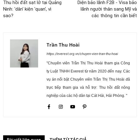
Thu hồi đất sạt lở tại Quảng
Diện bảo lãnh F2B - Visa bảo
Ninh: 'dân' kiện 'quan', vì
lãnh người thân sang Mỹ và
sao?
các thông tin cần biết
Trần Thu Hoài
https://everest.org.vn/chuyen-vien-tran-thu-hoai
"Chuyên viên Trần Thị Thu Hoài tham gia Công
ty Luật TNHH Everest từ năm 2020 đến nay. Các
vụ án nổi bật Chuyên viên Trần Thị Thu Hoài đã
trực tiếp tham gia và hỗ trợ: Thu hồi đất nông
nghiệp của các hộ dân tại Cát Hải, Hải Phòng. "