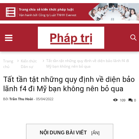
Tất tần tật những quy định về diện bảo lãnh f4 đi
Trang
Kiến thức
Mỹ bạn không nên bỏ qua
chủ
Dân sự
Tất tần tật những quy định về diện bảo
lãnh f4 đi Mỹ bạn không nên bỏ qua
Bởi
Trần Thu Hoài
-
05/04/2022
109
0
NỘI DUNG BÀI VIẾT
[ẨN]