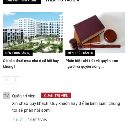
Bài viết liên quan
THÊM TỪ TÁC GIẢ
KIẾN THỨC DÂN SỰ
KIẾN THỨC DÂN SỰ
Có nên thuê mua nhà ở xã hội hay
Phân biệt chi tiết về quyền con
không?
người và quyền công...
‹
›
Quản trị viên
TV
QUẢN TRỊ VIÊN
Xin chào quý khách. Quý khách hãy để lại bình luận, chúng
tôi sẽ phản hồi sớm
.
Trả lời
4 năm trước