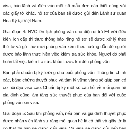
visa, bảo lãnh và điền vào một số mẫu đơn cần thiết cùng với
các giấy tờ khác, hồ sơ của bạn sẽ được gửi đến Lãnh sự quán
Hoa Kỳ tại Việt Nam.
Giai đoạn 4: NVC lên lịch phỏng vấn cho diện di trú F4 với điều
kiện lịch cấp thị thực thông báo rằng hồ sơ sẽ được xử lý theo
thứ tự và gửi thư mời phỏng vấn kèm theo hướng dẫn để người
được bảo lãnh thực hiện việc kiểm tra sức khỏe. Người đó phải
hoàn tất việc kiểm tra sức khỏe trước khi đến phỏng vấn.
Bạn phải chuẩn bị kỹ lưỡng cho buổi phỏng vấn. Thông tin chính
xác, bằng chứng thuyết phục và tâm lý vững vàng sẽ giúp bạn có
cơ hội đậu visa cao. Chuẩn bị kỹ một số câu hỏi về mối quan hệ
gia đình cũng làm tăng sức thuyết phục của bạn đối với cuộc
phỏng vấn xin visa.
Giai đoạn 5: Sau khi phỏng vấn, nếu bạn và gia đình thuyết phục
được nhân viên lãnh sự rằng mối quan hệ là có thật và giấy tờ là
có thật thì bạn sẽ được cấp visa. Và visa sẽ được gửi đến bạn