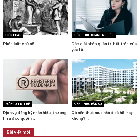
HIẾN PHÁP
KIẾN THỨC DOANH NGHIỆP
Pháp luật chủ nô
Các giải pháp quản trị bất trắc của
yếu tố...
SỞ HỮU TRÍ TUỆ
KIẾN THỨC DÂN SỰ
Dịch vụ đăng ký nhãn hiệu, thương
Có nên thuê mua nhà ở xã hội hay
hiệu độc quyền...
không?...
Bài viết mới