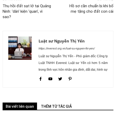
Thu hồi đất sạt lở tại Quảng
Hồ sơ cần chuẩn bị khi bố
Ninh: 'dân' kiện 'quan', vì
mẹ tặng cho đất con cái
sao?
Luật sư Nguyễn Thị Yến
https://everest.org.vn/luat-su-nguyen-thi-yen/
Luật sư Nguyễn Thị Yến - Phó giám đốc Công ty
Luật TNHH Everest. Luật sư Yến có hơn 5 năm
trong lĩnh vực hôn nhân gia đình, đất đai, hình sự
Bài viết liên quan
THÊM TỪ TÁC GIẢ