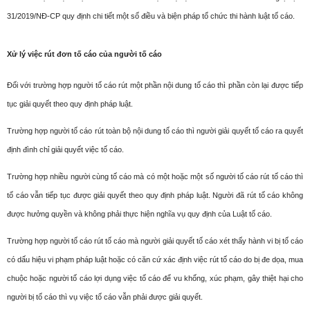
31/2019/NĐ-CP quy định chi tiết một số điều và biện pháp tổ chức thi hành luật tố cáo.
Xử lý việc rút đơn tố cáo của người tố cáo
Đối với trường hợp người tố cáo rút một phần nội dung tố cáo thì phần còn lại được tiếp
tục giải quyết theo quy định pháp luật.
Trường hợp người tố cáo rút toàn bộ nội dung tố cáo thì người giải quyết tố cáo ra quyết
định đình chỉ giải quyết việc tố cáo.
Trường hợp nhiều người cùng tố cáo mà có một hoặc một số người tố cáo rút tố cáo thì
tố cáo vẫn tiếp tục được giải quyết theo quy định pháp luật. Người đã rút tố cáo không
được hưởng quyền và không phải thực hiện nghĩa vụ quy định của Luật tố cáo.
Trường hợp người tố cáo rút tố cáo mà người giải quyết tố cáo xét thấy hành vi bị tố cáo
có dấu hiệu vi phạm pháp luật hoặc có căn cứ xác định việc rút tố cáo do bị đe dọa, mua
chuộc hoặc người tố cáo lợi dụng việc tố cáo để vu khống, xúc phạm, gây thiệt hại cho
người bị tố cáo thì vụ việc tố cáo vẫn phải được giải quyết.