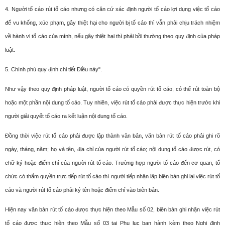
4. Người tố cáo rút tố cáo nhưng có căn cứ xác định người tố cáo lợi dụng việc tố cáo
để vu khống, xúc phạm, gây thiệt hại cho người bị tố cáo thì vẫn phải chịu trách nhiệm
về hành vi tố cáo của mình, nếu gây thiệt hại thì phải bồi thường theo quy định của pháp
luật.
5. Chính phủ quy định chi tiết Điều này".
Như vậy theo quy định pháp luật, người tố cáo có quyền rút tố cáo, có thể rút toàn bộ
hoặc một phần nội dung tố cáo. Tuy nhiên, việc rút tố cáo phải được thực hiện trước khi
người giải quyết tố cáo ra kết luận nội dung tố cáo.
Đồng thời việc rút tố cáo phải được lập thành văn bản, văn bản rút tố cáo phải ghi rõ
ngày, tháng, năm; họ và tên, địa chỉ của người rút tố cáo; nội dung tố cáo được rút, có
chữ ký hoặc điểm chỉ của người rút tố cáo. Trường hợp người tố cáo đến cơ quan, tổ
chức có thẩm quyền trực tiếp rút tố cáo thì người tiếp nhận lập biên bản ghi lại việc rút tố
cáo và người rút tố cáo phải ký tên hoặc điểm chỉ vào biên bản.
Hiện nay văn bản rút tố cáo được thực hiện theo Mẫu số 02, biên bản ghi nhận việc rút
tố cáo được thực hiện theo Mẫu số 03 tại Phụ lục ban hành kèm theo Nghị định