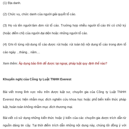
(1) Địa danh.
(2) Chức vụ, chức danh của người giải quyết tố cáo.
(3) Họ và tên người làm đơn rút tố cáo. Trường hợp nhiều người tố cáo thì có chữ ký
(hoặc điểm chỉ) của người đại diện hoặc những người tố cáo.
(4) Ghi rõ từng nội dung tố cáo được rút hoặc rút toàn bộ nội dung tố cáo trong đơn tố
cáo ngày ...tháng... năm....
Xem thêm:
Áp dụng bảo lĩnh để được tại ngoại, pháp luật quy định thế nào?
Khuyến nghị của Công ty Luật TNHH Everest
Bài viết trong lĩnh vực nêu trên được luật sư, chuyên gia của Công ty Luật TNHH
Everest thực hiện nhằm mục đích nghiên cứu khoa học hoặc phổ biến kiến thức pháp
luật, hoàn toàn không nhằm mục đích thương mại.
Bài viết có sử dụng những kiến thức hoặc ý kiến của các chuyên gia được trích dẫn từ
nguồn đáng tin cậy. Tại thời điểm trích dẫn những nội dung này, chúng tôi đồng ý với