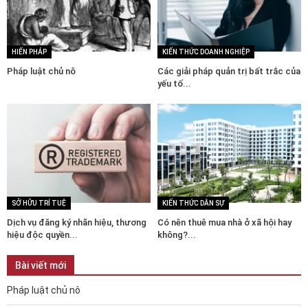
HIẾN PHÁP
KIẾN THỨC DOANH NGHIỆP
Pháp luật chủ nô
Các giải pháp quản trị bất trắc của
yếu tố...
SỞ HỮU TRÍ TUỆ
KIẾN THỨC DÂN SỰ
Dịch vụ đăng ký nhãn hiệu, thương
Có nên thuê mua nhà ở xã hội hay
hiệu độc quyền...
không?...
Bài viết mới
Pháp luật chủ nô