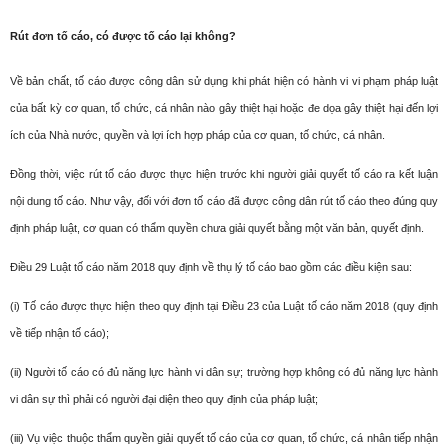
Rút đơn tố cáo, có được tố cáo lại không?
Về bản chất, tố cáo được công dân sử dụng khi phát hiện có hành vi vi phạm pháp luật
của bất kỳ cơ quan, tổ chức, cá nhân nào gây thiệt hại hoặc đe dọa gây thiệt hại đến lợi
ích của Nhà nước, quyền và lợi ích hợp pháp của cơ quan, tố chức, cá nhân.
Đồng thời, việc rút tố cáo được thực hiện trước khi người giải quyết tố cáo ra kết luận
nội dung tố cáo. Như vậy, đối với đơn tố cáo đã được công dân rút tố cáo theo đúng quy
định pháp luật, cơ quan có thẩm quyền chưa giải quyết bằng một văn bản, quyết định.
Điều 29 Luật tố cáo năm 2018 quy định về thụ lý tố cáo bao gồm các điều kiện sau:
(i) Tố cáo được thực hiện theo quy định tại Điều 23 của Luật tố cáo năm 2018 (quy định
về tiếp nhận tố cáo);
(ii) Người tố cáo có đủ năng lực hành vi dân sự; trường hợp không có đủ năng lực hành
vi dân sự thì phải có người đại diện theo quy định của pháp luật;
(iii) Vụ việc thuộc thẩm quyền giải quyết tố cáo của cơ quan, tổ chức, cá nhân tiếp nhận