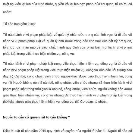
thiệt hại đến lợi ích của Nhà nước, quyền và lợi ích hợp pháp của cơ quan, tổ chức, cá
nhân".
Tố cáo bao gồm 2 loại:
Tố cáo hành vi vi phạm pháp luật về quản lý nhà nước trong các lĩnh vực: là tố cáo về
hành vi vi phạm pháp luật về quản lý nhà nước trong các lĩnh vực của bất kỳ cơ quan,
tổ chức, cá nhân nào về việc chấp hành quy định của pháp luật, trừ hành vi vi phạm
pháp luật trong việc thực hiện nhiệm vụ, công vụ.
Tố cáo hành vi vi phạm pháp luật trong việc thực hiện nhiệm vụ, công vụ: là tố cáo về
hành vi vi phạm pháp luật trong việc thực hiện nhiệm vụ, công vụ của các đối tượng sau
đây: (i) Cán bộ, công chức, viên chức; người khác được giao thực hiện nhiệm vụ, công
vụ; (ii) Người không còn là cán bộ, công chức, viên chức nhưng đã thực hiện hành vi vi
phạm pháp luật trong thời gian là cán bộ, công chức, viên chức; người không còn được
giao thực hiện nhiệm vụ, công vụ nhưng đã thực hiện hành vi vi phạm pháp luật trong
thời gian được giao thực hiện nhiệm vụ, công vụ; (iii) Cơ quan, tổ chức.
Người tố cáo có quyền rút tố cáo không ?
Điều 9 Luật tố cáo năm 2019 quy định về quyền của người tố cáo:
"1. Người tố cáo có