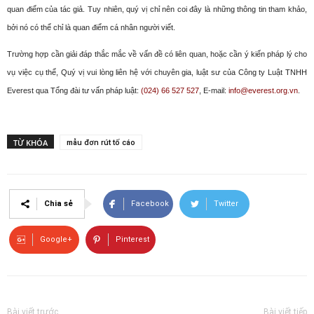
quan điểm của tác giả. Tuy nhiên, quý vị chỉ nên coi đây là những thông tin tham khảo,
bởi nó có thể chỉ là quan điểm cá nhân người viết.
Trường hợp cần giải đáp thắc mắc về vấn đề có liên quan, hoặc cần ý kiến pháp lý cho
vụ việc cụ thể, Quý vị vui lòng liên hệ với chuyên gia, luật sư của Công ty Luật TNHH
Everest qua Tổng đài tư vấn pháp luật:
(024) 66 527 527
, E-mail:
info@everest.org.vn
.
TỪ KHÓA
mẫu đơn rút tố cáo
Chia sẻ
Facebook
Twitter
Google+
Pinterest
Bài viết trước
Bài viết tiếp