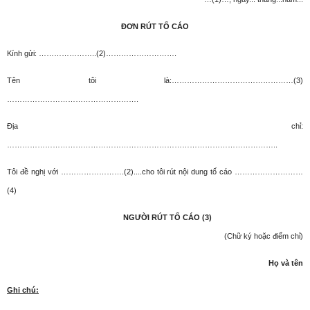
ĐƠN RÚT TỐ CÁO
Kính gửi: …………………..(2)……………………….
Tên tôi là:…………………………………………(3)
…………………………………………….
Địa chỉ:
……………………………………………………………………………………………..
Tôi đề nghị với …………………….(2)....cho tôi rút nội dung tố cáo ………………………
(4)
NGƯỜI RÚT TỐ CÁO (3)
(Chữ ký hoặc điểm chỉ)
Họ và tên
Ghi chú: