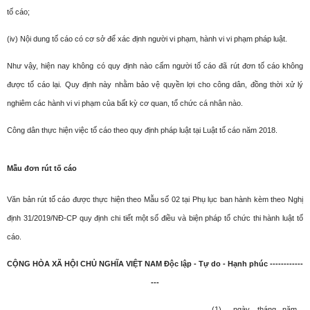
tố cáo;
(iv) Nội dung tố cáo có cơ sở để xác định người vi phạm, hành vi vi phạm pháp luật.
Như vậy, hiện nay không có quy định nào cấm người tố cáo đã rút đơn tố cáo không
được tố cáo lại. Quy định này nhằm bảo vệ quyền lợi cho công dân, đồng thời xử lý
nghiêm các hành vi vi phạm của bất kỳ cơ quan, tổ chức cá nhân nào.
Công dân thực hiện việc tố cáo theo quy định pháp luật tại Luật tố cáo năm 2018.
Mẫu đơn rút tố cáo
Văn bản rút tố cáo được thực hiện theo Mẫu số 02 tại Phụ lục ban hành kèm theo Nghị
định 31/2019/NĐ-CP quy định chi tiết một số điều và biện pháp tổ chức thi hành luật tố
cáo.
CỘNG HÒA XÃ HỘI CHỦ NGHĨA VIỆT NAM
Độc lập - Tự do - Hạnh phúc
------------
---
…(1)…, ngày... tháng...năm...