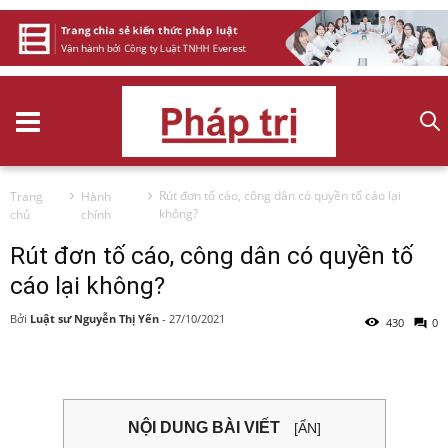
Rút đơn tố cáo, công dân có quyền tố cáo lại
Trang
Hành
không?
chủ
chính
Rút đơn tố cáo, công dân có quyền tố
cáo lại không?
Bởi
Luật sư Nguyễn Thị Yến
-
27/10/2021
430
0
NỘI DUNG BÀI VIẾT
[ẨN]