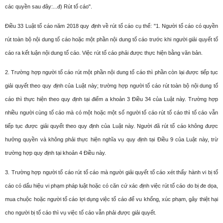
các quyền sau đây:...đ) Rút tố cáo".
Điều 33 Luật tố cáo năm 2018 quy định về rút tố cáo cụ thể:
"1. Người tố cáo có quyền
rút toàn bộ nội dung tố cáo hoặc một phần nội dung tố cáo trước khi người giải quyết tố
cáo ra kết luận nội dung tố cáo. Việc rút tố cáo phải được thực hiện bằng văn bản.
2. Trường hợp người tố cáo rút một phần nội dung tố cáo thì phần còn lại được tiếp tục
giải quyết theo quy định của Luật này; trường hợp người tố cáo rút toàn bộ nội dung tố
cáo thì thực hiện theo quy định tại điểm a khoản 3 Điều 34 của Luật này. Trường hợp
nhiều người cùng tố cáo mà có một hoặc một số người tố cáo rút tố cáo thì tố cáo vẫn
tiếp tục được giải quyết theo quy định của Luật này. Người đã rút tố cáo không được
hưởng quyền và không phải thực hiện nghĩa vụ quy định tại Điều 9 của Luật này, trừ
trường hợp quy định tại khoản 4 Điều này.
3. Trường hợp người tố cáo rút tố cáo mà người giải quyết tố cáo xét thấy hành vi bị tố
cáo có dấu hiệu vi phạm pháp luật hoặc có căn cứ xác định việc rút tố cáo do bị đe dọa,
mua chuộc hoặc người tố cáo lợi dụng việc tố cáo để vu khống, xúc phạm, gây thiệt hại
cho người bị tố cáo thì vụ việc tố cáo vẫn phải được giải quyết.