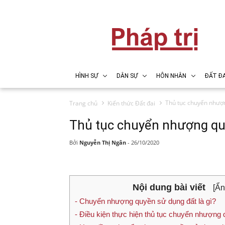
HÌNH SỰ
DÂN SỰ
HÔN NHÂN
ĐẤT ĐA
Thủ tục chuyển nhượ
Trang chủ
Kiến thức Đất đai
Thủ tục chuyển nhượng qu
Bởi
Nguyễn Thị Ngân
-
26/10/2020
Nội dung bài viết
[Ẩn
- Chuyển nhượng quyền sử dụng đất là gì?
- Điều kiện thực hiện thủ tục chuyển nhượng