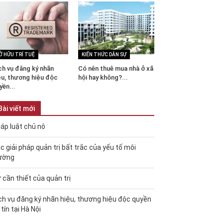
Ở HỮU TRÍ TUỆ
KIẾN THỨC DÂN SỰ
ch vụ đăng ký nhãn
Có nên thuê mua nhà ở xã
ệu, thương hiệu độc
hội hay không?...
yền...
Bài viết mới
áp luật chủ nô
c giải pháp quản trị bất trắc của yếu tố môi
ường
 cần thiết của quản trị
ch vụ đăng ký nhãn hiệu, thương hiệu độc quyền
 tín tại Hà Nội