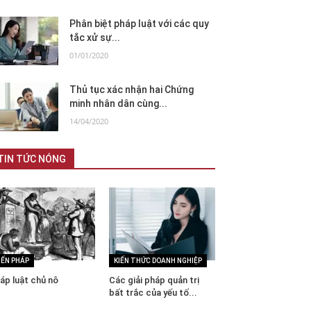
Phân biệt pháp luật với các quy
tắc xử sự...
01/01/2020
Thủ tục xác nhận hai Chứng
minh nhân dân cùng...
14/04/2020
TIN TỨC NÓNG
IẾN PHÁP
KIẾN THỨC DOANH NGHIỆP
áp luật chủ nô
Các giải pháp quản trị
bất trắc của yếu tố...