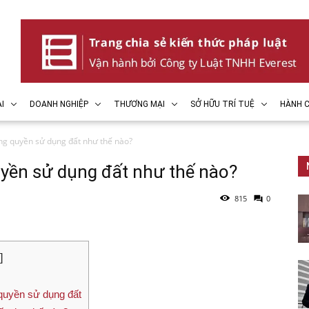
I
DOANH NGHIỆP
THƯƠNG MẠI
SỞ HỮU TRÍ TUỆ
HÀNH C
ng quyền sử dụng đất như thế nào?
yền sử dụng đất như thế nào?
815
0
]
 quyền sử dụng đất