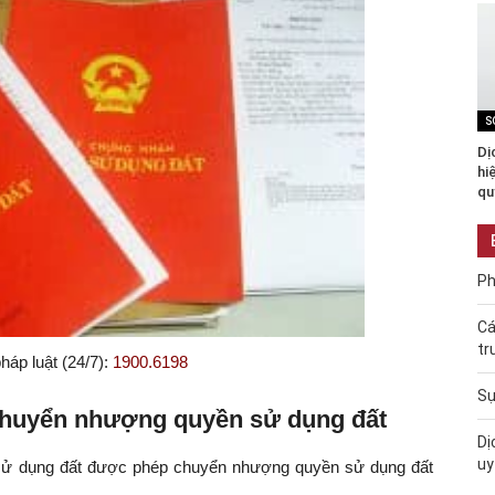
S
Dị
hi
qu
Ph
Cá
tr
háp luật (24/7):
1900.6198
Sự
c chuyển nhượng quyền sử dụng đất
Dị
uy
 sử dụng đất được phép chuyển nhượng quyền sử dụng đất