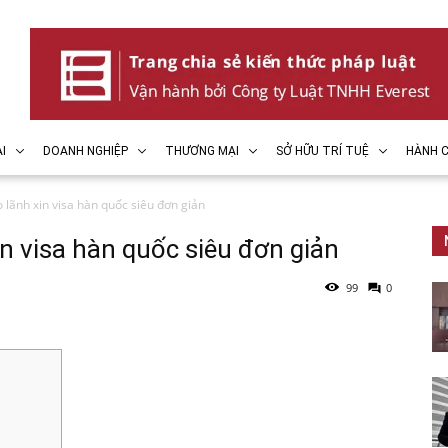
I
DOANH NGHIỆP
THƯƠNG MẠI
SỞ HỮU TRÍ TUỆ
HÀNH C
lãnh xin visa hàn quốc siêu đơn giản
n visa hàn quốc siêu đơn giản
99
0