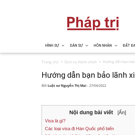
HÌNH SỰ
DÂN SỰ
HÔN NHÂN
ĐẤT ĐA
Hướng dẫn bạn bảo 
Trang chủ
Dịch vụ Hành chính
Hướng dẫn bạn bảo lãnh xi
Bởi
Luật sư Nguyễn Thị Mai
-
27/04/2022
Nội dung bài viết
[Ẩn]
Visa là gì?
Các loại visa đi Hàn Quốc phổ biến