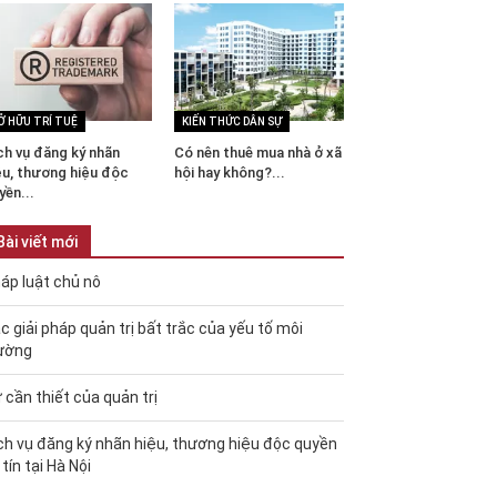
Ở HỮU TRÍ TUỆ
KIẾN THỨC DÂN SỰ
ch vụ đăng ký nhãn
Có nên thuê mua nhà ở xã
ệu, thương hiệu độc
hội hay không?...
yền...
Bài viết mới
áp luật chủ nô
c giải pháp quản trị bất trắc của yếu tố môi
ường
 cần thiết của quản trị
ch vụ đăng ký nhãn hiệu, thương hiệu độc quyền
 tín tại Hà Nội