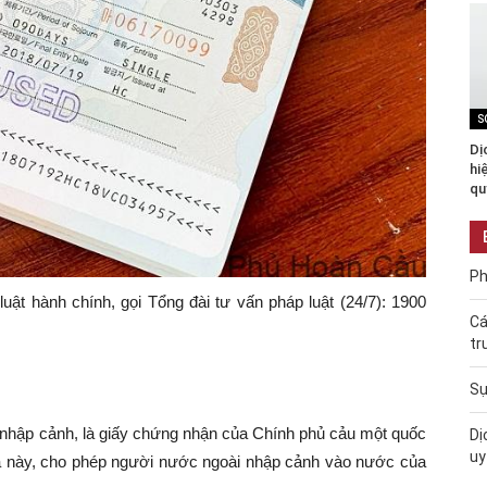
S
Dị
hi
qu
Ph
uật hành chính, gọi Tổng đài tư vấn pháp luật (24/7): 1900
Cá
tr
Sự
ực nhập cảnh, là giấy chứng nhận của Chính phủ cảu một quốc
Dị
uy
ia này, cho phép người nước ngoài nhập cảnh vào nước của