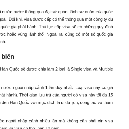
i nước nước thông qua đại sứ quán, lãnh sự quán của quốc
oài. Đôi khi, visa được cấp có thể thông qua một công ty du
quốc gia phát hành. Thủ tục cấp visa sẽ có những quy định
ước hoặc vùng lãnh thổ. Ngoài ra, cũng có một số quốc gia
ịnh.
 biến
 Hàn Quốc sẽ được chia làm 2 loại là Single visa và Multiple
i nước ngoài nhập cảnh 1 lần duy nhất. Loại visa này có giá
hát hành). Thời gian lưu trú của người có visa này tối đa 15
 đến Hàn Quốc với mục đích là đi du lịch, công tác và thăm
ước ngoài nhập cảnh nhiều lần mà không cần phải xin visa
5 năm và visa có thời hạn 10 năm.