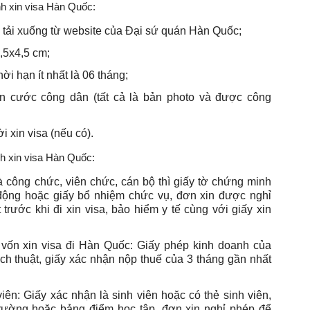
h xin visa Hàn Quốc:
tải xuống từ website của Đại sứ quán Hàn Quốc;
,5x4,5 cm;
i hạn ít nhất là 06 tháng;
n cước công dân (tất cả là bản photo và được công
 xin visa (nếu có).
h xin visa Hàn Quốc:
 công chức, viên chức, cán bộ thì giấy tờ chứng minh
động hoặc giấy bổ nhiệm chức vụ, đơn xin được nghỉ
trước khi đi xin visa, bảo hiểm y tế cùng với giấy xin
 vốn xin visa đi Hàn Quốc: Giấy phép kinh doanh của
h thuật, giấy xác nhận nộp thuế của 3 tháng gần nhất
iên: Giấy xác nhận là sinh viên hoặc có thẻ sinh viên,
trường hoặc bảng điểm học tập, đơn xin nghỉ phép để