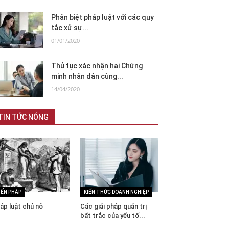
Phân biệt pháp luật với các quy
tắc xử sự...
01/01/2020
Thủ tục xác nhận hai Chứng
minh nhân dân cùng...
14/04/2020
TIN TỨC NÓNG
IẾN PHÁP
KIẾN THỨC DOANH NGHIỆP
áp luật chủ nô
Các giải pháp quản trị
bất trắc của yếu tố...