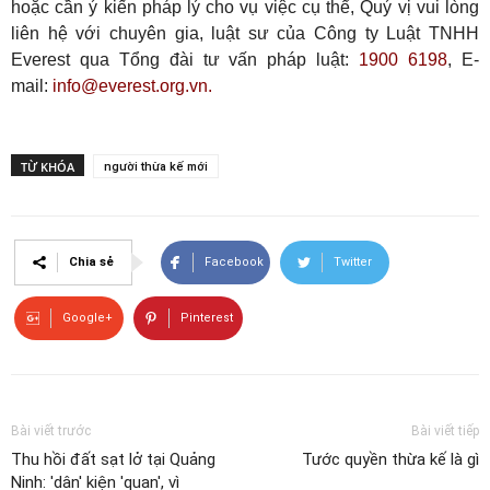
hoặc cần ý kiến pháp lý cho vụ việc cụ thể, Quý vị vui lòng
liên hệ với chuyên gia, luật sư của Công ty Luật TNHH
Everest qua Tổng đài tư vấn pháp luật:
1900 6198
, E-
mail:
info@everest.org.vn.
TỪ KHÓA
người thừa kế mới
Chia sẻ
Facebook
Twitter
Google+
Pinterest
Bài viết trước
Bài viết tiếp
Thu hồi đất sạt lở tại Quảng
Tước quyền thừa kế là gì
Ninh: 'dân' kiện 'quan', vì