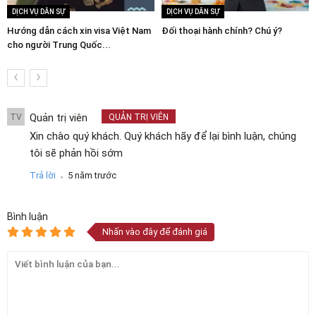
DỊCH VỤ DÂN SỰ
DỊCH VỤ DÂN SỰ
Hướng dẫn cách xin visa Việt Nam
Đối thoại hành chính? Chú ý?
cho người Trung Quốc...
‹
›
Quản trị viên
TV
QUẢN TRỊ VIÊN
Xin chào quý khách. Quý khách hãy để lại bình luận, chúng
tôi sẽ phản hồi sớm
.
Trả lời
5 năm trước
Bình luận
Nhấn vào đây để đánh giá