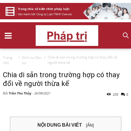
Chia di sản trong trường hợp có thay đổi về
Trang
Dịch vụ Dân
người thừa kế
chủ
sự
Chia di sản trong trường hợp có thay
đổi về người thừa kế
Bởi
Trần Thu Thủy
-
26/08/2021
233
0
NỘI DUNG BÀI VIẾT
[ẨN]