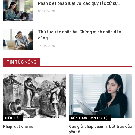
Phân biệt pháp luật với các quy tắc xử sự...
01/01/2020
Thủ tục xác nhận hai Chứng minh nhân dân
cùng...
14/04/2020
TIN TỨC NÓNG
HIẾN PHÁP
KIẾN THỨC DOANH NGHIỆP
Pháp luật chủ nô
Các giải pháp quản trị bất trắc của
yếu tố...