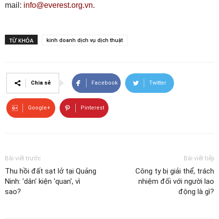
mail:
info@everest.org.vn.
TỪ KHÓA
kinh doanh dịch vụ dịch thuật
Chia sẻ
Facebook
Twitter
Google+
Pinterest
Bài viết trước
Bài viết tiếp
Thu hồi đất sạt lở tại Quảng
Công ty bị giải thể, trách
Ninh: 'dân' kiện 'quan', vì
nhiệm đối với người lao
sao?
động là gì?