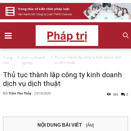
Thủ tục thành lập công ty kinh doanh dịch
Trang
Dịch vụ Doanh
vụ dịch thuật
chủ
nghiệp
Thủ tục thành lập công ty kinh doanh
dịch vụ dịch thuật
Bởi
Trần Thu Thủy
-
23/10/2020
365
0
NỘI DUNG BÀI VIẾT
[ẨN]