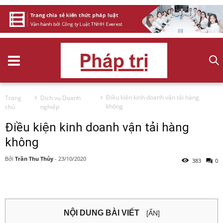
Điều kiện kinh doanh vận tải hàng
Trang
Dịch vụ Doanh
không
chủ
nghiệp
Điều kiện kinh doanh vận tải hàng
không
Bởi
Trần Thu Thủy
-
23/10/2020
383
0
NỘI DUNG BÀI VIẾT
[ẨN]