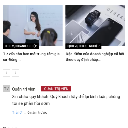
DỊCH VỤ DOANH NGHIỆP
DỊCH VỤ DOANH NGHIỆP
Tư vấn cho bạn mở trung tâm gia
Đặc điểm của doanh nghiệp xã hội
sư Đúng...
theo quy định pháp...
‹
›
Quản trị viên
TV
QUẢN TRỊ VIÊN
Xin chào quý khách. Quý khách hãy để lại bình luận, chúng
tôi sẽ phản hồi sớm
.
Trả lời
6 năm trước