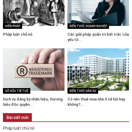
HIẾN PHÁP
KIẾN THỨC DOANH NGHIỆP
Pháp luật chủ nô
Các giải pháp quản trị bất trắc của
yếu tố...
SỞ HỮU TRÍ TUỆ
KIẾN THỨC DÂN SỰ
Dịch vụ đăng ký nhãn hiệu, thương
Có nên thuê mua nhà ở xã hội hay
hiệu độc quyền...
không?...
Bài viết mới
Pháp luật chủ nô