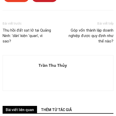
Bài viết trước
Bài viết tiếp
Thu hồi đất sạt lở tại Quảng
Góp vốn thành lập doanh
Ninh: 'dân' kiện 'quan', vì
nghiệp được quy định như
sao?
thế nào?
Trần Thu Thủy
Bài viết liên quan
THÊM TỪ TÁC GIẢ