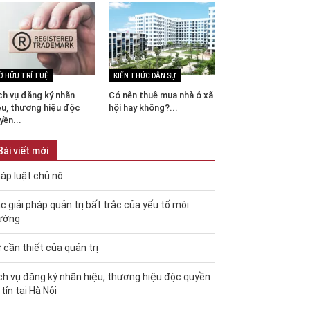
Ở HỮU TRÍ TUỆ
KIẾN THỨC DÂN SỰ
ch vụ đăng ký nhãn
Có nên thuê mua nhà ở xã
ệu, thương hiệu độc
hội hay không?...
yền...
Bài viết mới
áp luật chủ nô
c giải pháp quản trị bất trắc của yếu tố môi
ường
 cần thiết của quản trị
ch vụ đăng ký nhãn hiệu, thương hiệu độc quyền
 tín tại Hà Nội