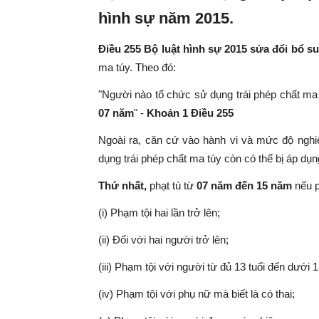
hình sự năm 2015.
Điều 255 Bộ luật hình sự 2015 sửa đổi bổ s
ma túy. Theo đó:
"Người nào tổ chức sử dụng trái phép chất ma t
07 năm
"
-
Khoản 1 Điều 255
Ngoài ra, căn cứ vào hành vi và mức độ nghi
dụng trái phép chất ma túy còn có thể bị áp dụ
Thứ nhất,
phạt tù từ
07 năm đến 15 năm
nếu p
(i) Phạm tội hai lần trở lên;
(ii) Đối với hai người trở lên;
(iii) Phạm tội với người từ đủ 13 tuổi đến dưới 1
(iv) Phạm tội với phụ nữ mà biết là có thai;