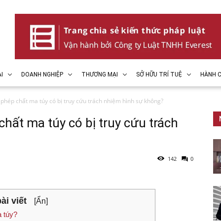
I
DOANH NGHIỆP
THƯƠNG MẠI
SỞ HỮU TRÍ TUỆ
HÀNH C
 phép chất ma túy có bị truy cứu trách nhiệm hình sự không?
chất ma túy có bị truy cứu trách
142
0
ài viết
[Ẩn]
a túy?