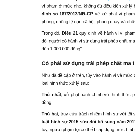
vi phạm ở mức nhẹ, không đủ điều kiện xử lý hì
định số 167/2013/NĐ-CP
về xử
phạt vi phạm 
phòng, chống tệ nạn xã hội; phòng cháy và chữ
Trong đó
,
Điều 21
quy định về
hành vi vi phạ
đó, người có hành vi sử dụng trái phép chất ma 
đến 1.000.000 đồng"
Có phải sử dụng trái phép chất ma t
Như đã đề cập ở trên, tùy vào hành vi và mức đ
loại hình thức xử lý sau:
Thứ nhất
, xử phạt hành chính với hình thức 
đồng
Thứ hai,
truy cứu trách nhiệm hình sự với tội 
luật hình sự 2015 sửa đổi bổ sung năm 201
túy, người phạm tội có thể bị áp dụng mức hình