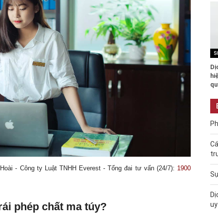
S
Dị
hi
qu
Ph
Cá
tr
 Hoài - Công ty Luật TNHH Everest - Tổng đai tư vấn (24/7):
1900
Sự
Dị
uy
rái phép chất ma túy?