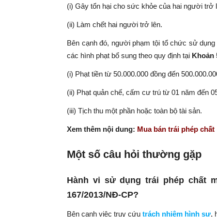
(i) Gây tổn hại cho sức khỏe của hai người trở 
(ii) Làm chết hai người trở lên.
Bên cạnh đó, người phạm tội tổ chức sử dụng t
các hình phạt bổ sung theo quy định tại
Khoản 
(i) Phạt tiền từ 50.000.000 đồng đến 500.000.0
(ii) Phạt quản chế, cấm cư trú từ 01 năm đến 
(iii) Tịch thu một phần hoặc toàn bộ tài sản.
Xem thêm nội dung:
Mua bán trái phép chất
Một số câu hỏi thường gặp
Hành vi sử dụng trái phép chất m
167/2013/NĐ-CP?
Bên cạnh việc truy cứu
trách nhiệm hình sự
,