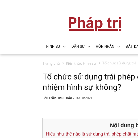
HÌNH SỰ
DÂN SỰ
HÔN NHÂN
ĐẤT ĐA
Tổ chức sử dụng trái
Trang chủ
Kiến thức Hình sự
Tổ chức sử dụng trái phép 
nhiệm hình sự không?
Bởi
Trần Thu Hoài
-
16/10/2021
Nội dung b
Hiểu như thế nào là sử dụng trái phép chất m