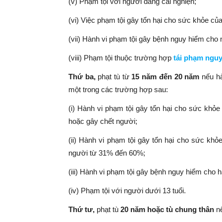
(v) Phạm tội với người đang cai nghiện;
(vi) Việc phạm tội gây tổn hại cho sức khỏe c
(vii) Hành vi phạm tội gây bệnh nguy hiểm cho
(viii) Phạm tội thuộc trường hợp
tái phạm nguy
Thứ ba,
phạt tù từ
15 năm đến 20 năm
nếu hà
một trong các trường hợp sau:
(i) Hành vi phạm tội gây tổn hại cho sức khỏe
hoặc gây chết người;
(ii) Hành vi phạm tội gây tổn hại cho sức khỏ
người từ 31% đến 60%;
(iii) Hành vi phạm tội gây bệnh nguy hiểm cho ha
(iv) Phạm tội với người dưới 13 tuổi.
Thứ tư,
phạt tù
20 năm hoặc tù chung thân
n