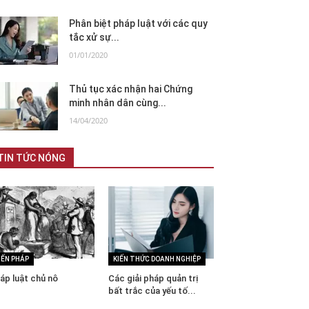
Phân biệt pháp luật với các quy
tắc xử sự...
01/01/2020
Thủ tục xác nhận hai Chứng
minh nhân dân cùng...
14/04/2020
TIN TỨC NÓNG
IẾN PHÁP
KIẾN THỨC DOANH NGHIỆP
áp luật chủ nô
Các giải pháp quản trị
bất trắc của yếu tố...